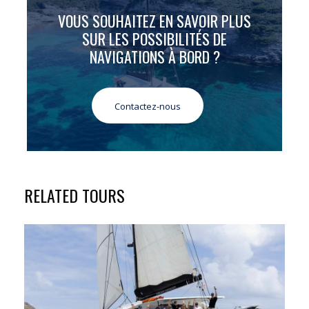
JOUR 3
BEQUIA - MAYREAU - 23
MILLES
VOUS SOUHAITEZ EN SAVOIR PLUS
SUR LES POSSIBILITÉS DE
NAVIGATIONS À BORD ?
Ce sera une navigation agréable au largue et
Avel Vaez naviguera très vite.
En fin de journée, le temps passé à faire du
Contactez-nous
snorkeling sur le récif laissera des souvenirs
inoubliables.
RELATED TOURS
JOUR 4
MAYREAU - PETIT SAINT
VINCENT - 5 MILLES
Vous découvrirez un nouveau lieu d’escale, où
vous pourrez une nouvelle fois vous adonner à
plusieurs activités : découverte des environs à