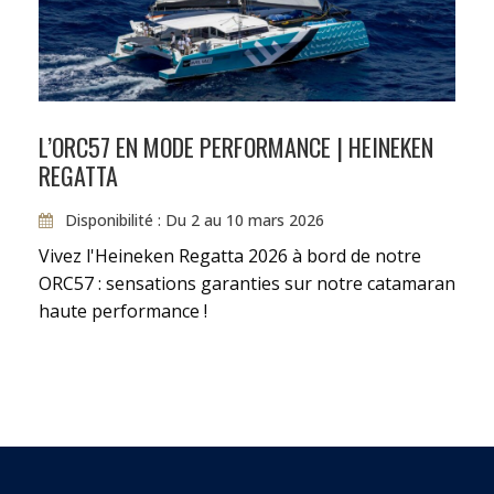
JOUR 7
CANOUAN - MUSTIQUE - 13
MILLLES
Première journée au près. Nous pouvons
L’ORC57 EN MODE PERFORMANCE | HEINEKEN
vraiment tester le catamaran Avel Vaez et ses
REGATTA
capacités en navigation.
Disponibilité : Du 2 au 10 mars 2026
Vivez l'Heineken Regatta 2026 à bord de notre
JOUR 8
MUSTIQUE - SAINT VINCENT -
ORC57 : sensations garanties sur notre catamaran
16 MILLES
haute performance !
Une autre journée au près pour tester Avel
Vaez.
JOUR 9
SAINT VINCENT - SAINTE