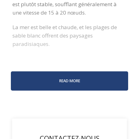
est plutôt stable, soufflant généralement à
une vitesse de 15 à 20 nœuds.
La mer est belle et chaude, et les plages de
sable blanc offrent des paysages
paradisiaques.
En croisière à bord de l’ORC57 Avel Vaez, vous
visiterez plusieurs îles de la région : Sainte-
READ MORE
Lucie, Saint-Vincent et, plus au sud, l’archipel
des Grenadines.
Une
croisière de 10 jours au départ du
Marin
ou de Rodney Bay permet une visite
complète des environs.
CONTACTEZ-NOUS