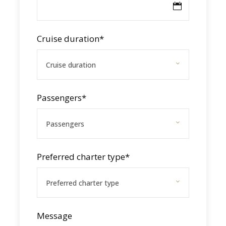
pour visiter les îles les plus emblématiques, et
faire escale dans les plus beaux mouillages
Cruise duration
*
des Grenadines.
Passengers
*
PHOTOS
Preferred charter type
*
Message