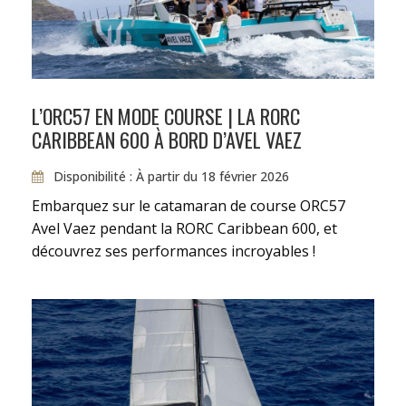
la nage ou en snorkeling, descente à terre…
JOUR 5
PETIT SAINT VINCENT -
TOBAGO CAYS - 5 MILLES
L’ORC57 EN MODE COURSE | LA RORC
CARIBBEAN 600 À BORD D’AVEL VAEZ
Disponibilité : À partir du 18 février 2026
Vous pourrez profiter d’une nouvelle journée
d’escale, dans une nouvelle destination
Embarquez sur le catamaran de course ORC57
d’exception.
Avel Vaez pendant la RORC Caribbean 600, et
découvrez ses performances incroyables !
JOUR 6
TOBAGO CAYS - CANOUAN - 5
MILLES