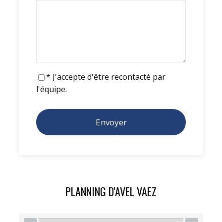
LUNDI
16 MILES D'IDRA À SPETSES
Spetses offre de nombreuses promenades et
* J'accepte d'être recontacté par
des vues magnifiques.
l'équipe.
MARDI
23 MILLES DE SPETSES À
POROS
Nous adorons le mouillage de Poros. Il est
animé et sympathique, il est si grand…
PLANNING D'AVEL VAEZ
Sur les quais, beaucoup de bons restaurants
et c’est animé toute la journée !