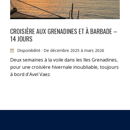
Nos prix ne comprennent pas la nourriture
et les boissons :
celles-ci sont financées par
les passagers qui participent et alimentent
une caisse de bord. L’équipage achète la
CROISIÈRE AUX GRENADINES ET À BARBADE –
nourriture et les boissons « au prix coûtant »
14 JOURS
avec la caisse de bord.
Disponibilité : De décembre 2025 à mars 2026
Deux semaines à la voile dans les îles Grenadines,
pour une croisière hivernale inoubliable, toujours
à bord d'Avel Vaez.
CARTE
Suivez la route
verte
sur la carte ci-dessous.