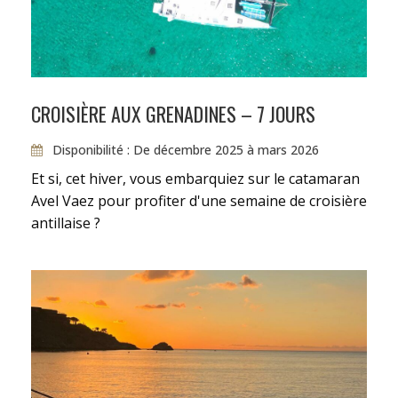
▪️ En juin et septembre : une couchette 3 330 €,
une cabine double 6 660 €.
▪️ En juillet et août : une couchette 3 673 €, une
cabine double 7 347 €.
CROISIÈRE AUX GRENADINES – 7 JOURS
Disponibilité : De décembre 2025 à mars 2026
Et si, cet hiver, vous embarquiez sur le catamaran
Nos prix comprennent :
Avel Vaez pour profiter d'une semaine de croisière
antillaise ?
Les assurances
Le carburant
Les frais d’agence
Les taxes