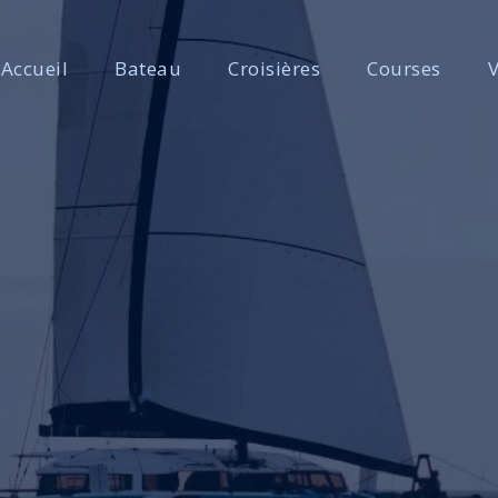
Accueil
Bateau
Croisières
Courses
V